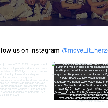
@move_it_herz
llow us on Instagram