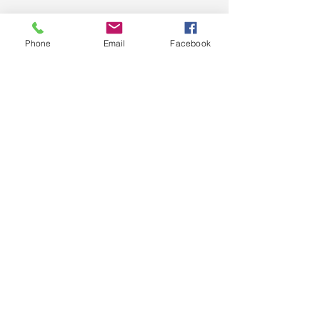
Phone
Email
Facebook
move.it.herzele@gmail.com
Sint-Rochusstraat, 9550 Herzele